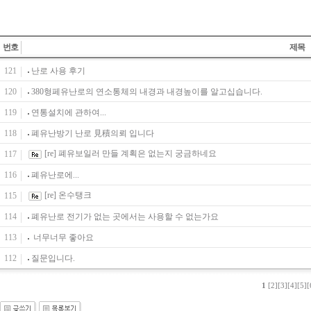
번호
제목
121
난로 사용 후기
120
380형페유난로의 연소통체의 내경과 내경높이를 알고십습니다.
119
연통설치에 관하여...
118
폐유난방기 난로 見積의뢰 입니다
[re] 폐유보일러 만들 계획은 없는지 궁금하네요
117
116
폐유난로에...
[re] 온수탱크
115
114
폐유난로 전기가 없는 곳에서는 사용할 수 없는가요
113
너무너무 좋아요
112
질문입니다.
1
[2]
[3]
[4]
[5]
[