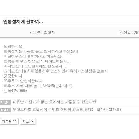
연통설치에 관하여...
이 름 :
작성일 :
김형진
200
안녕하세요..
연통설치는 가능한 높고 짤게하라고 하였는데
비닐하우스에 설치하려고 하는데요..
연통을 하우스 밖으로 꼭 빼야만하는지....
아니면 안에 그냥설치해도 괜찬은지....
그리고 안에설치하였을경우 연소되면서 유해가스발생은 없는지
궁굼합니다..
꼭우욱~~ 답면바람니다..
하우스 가로 .세로.높이. 8*24*5(단위:미터)
난로:HW 380A
폐유난로 전기가 없는 곳에서는 사용할 수 없는가요
무엇보다도 효율성이 문제죠 연비의 최소와 최대는 얼마나 될까요?